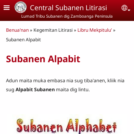
Skip to main content
Central Subanen Litirasi
Se
Lumad Tribu Subanen dig Zamboanga Peninsula
Breadcrumb
Benua'nan
Kegemitan Litirasi
Libru Mekpitulu'
Subanen Alpabit
Subanen Alpabit
Adun maita muka embasa nia sug tiba'anen, kliik nia
sug
Alpabit Subanen
maita dig lintu.