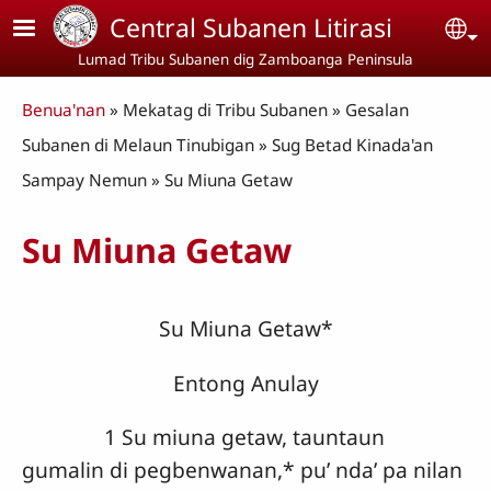
Skip to main content
Central Subanen Litirasi
Se
Lumad Tribu Subanen dig Zamboanga Peninsula
Breadcrumb
Benua'nan
Mekatag di Tribu Subanen
Gesalan
Subanen di Melaun Tinubigan
Sug Betad Kinada'an
Sampay Nemun
Su Miuna Getaw
Su Miuna Getaw
Su Miuna Getaw*
Entong Anulay
1 Su miuna getaw, tauntaun
gumalin di pegbenwanan,* pu’ nda’ pa nilan