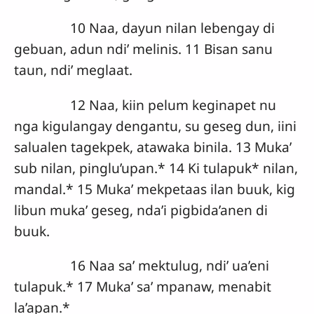
10 Naa, dayun nilan lebengay di
gebuan, adun ndi’ melinis. 11 Bisan sanu
taun, ndi’ meglaat.
12 Naa, kiin pelum keginapet nu
nga kigulangay dengantu, su geseg dun, iini
salualen tagekpek, atawaka binila. 13 Muka’
sub nilan, pinglu’upan.* 14 Ki tulapuk* nilan,
mandal.* 15 Muka’ mekpetaas ilan buuk, kig
libun muka’ geseg, nda’i pigbida’anen di
buuk.
16 Naa sa’ mektulug, ndi’ ua’eni
tulapuk.* 17 Muka’ sa’ mpanaw, menabit
la’apan.*