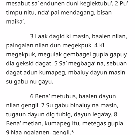
mesabut sa’ endunen duni keglektubu’. 2 Pu’
timpu nitu, nda’ pai mendagang, bisan
maika’.
3 Laak dagid ki masin, baalen nilan,
paingalan nilan dun megekpuk. 4 Ki
megekpuk, megulak gembagel gupia gapuy
dia geksid dagat. 5 Sa’ megbaga’ na, sebuan
dagat adun kumapeg, mbaluy dayun masin
su gabu nu gayu.
6 Bena’ metubus, baalen dayun
nilan gengli. 7 Su gabu binaluy na masin,
tugaun dayun dig tubig, dayun lega’ay. 8
Bena’ metian, kumapeg itu, metegas gupia.
9 Naa ngalanen, gengli.*